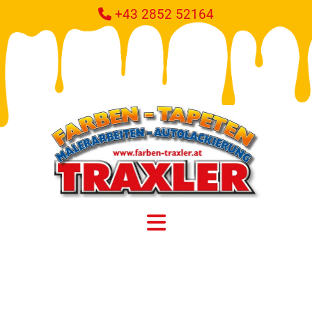
+43 2852 52164
