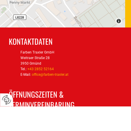
KONTAKTDATEN
Farben Traxler GmbH
Weitraer Straße 28
3950 Gmünd
Tel.:
+43 2852 52164
E-Mail:
office@farben-traxler.at
ÖFFNUNGSZEITEN &
TERMINVEREINBARUNG
Montag - Freitag
08:00 - 13:00
14:00 - 18:00
Samstag - Sonntag
geschlossen