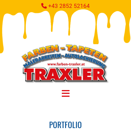
+43 2852 52164

PORTFOLIO